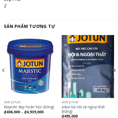
2
SẢN PHẨM TƯƠNG TỰ
SƠN JOTUN
SƠN JOTUN
Jotun bả nội và ngoại thất
Majestic đẹp hoàn hảo (bóng)
(trắng)
₫
406,000
–
₫
4,939,000
₫
495,000