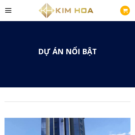
Skip
to
content
DỰ ÁN NỔI BẬT