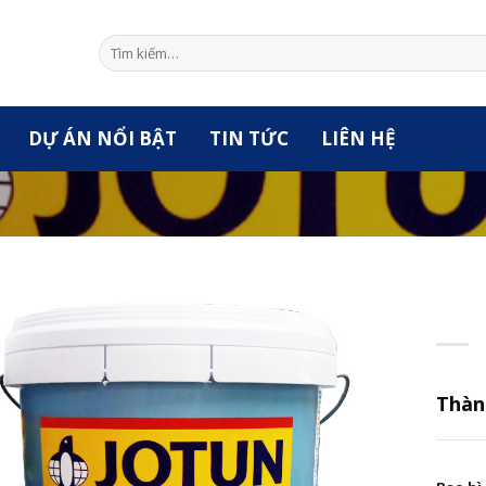
Tìm
kiếm:
DỰ ÁN NỔI BẬT
TIN TỨC
LIÊN HỆ
Thàn