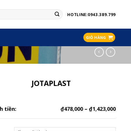
HOTLINE:0943.389.799
GIỎ HÀNG
JOTAPLAST
h tiền:
₫
478,000
–
₫
1,423,000