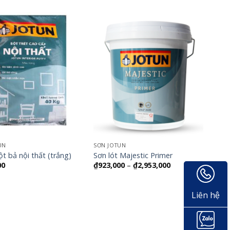
UN
SƠN JOTUN
ột bả nội thất (trắng)
Sơn lót Majestic Primer
00
₫
923,000
–
₫
2,953,000
Liên hệ